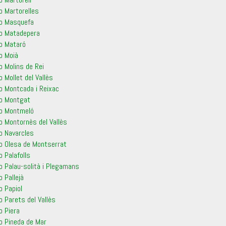
o Martorelles
ro Masquefa
ro Matadepera
ro Mataró
o Moià
o Molins de Rei
o Mollet del Vallès
ro Montcada i Reixac
ro Montgat
ro Montmeló
o Montornès del Vallès
o Navarcles
ro Olesa de Montserrat
o Palafolls
o Palau-solità i Plegamans
o Pallejà
o Papiol
o Parets del Vallès
o Piera
ro Pineda de Mar