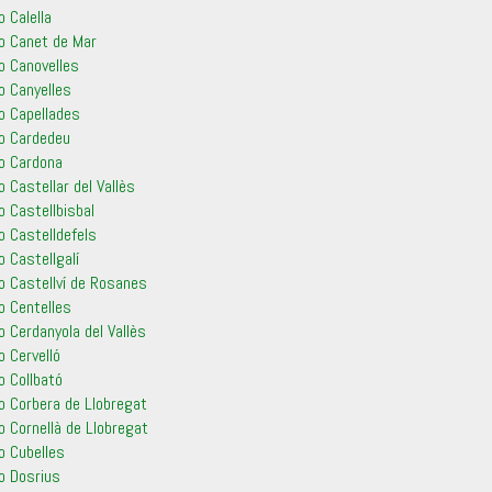
o Calella
ro Canet de Mar
o Canovelles
o Canyelles
o Capellades
ro Cardedeu
ro Cardona
o Castellar del Vallès
o Castellbisbal
o Castelldefels
o Castellgalí
o Castellví de Rosanes
o Centelles
o Cerdanyola del Vallès
o Cervelló
o Collbató
o Corbera de Llobregat
o Cornellà de Llobregat
o Cubelles
o Dosrius