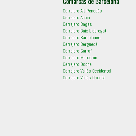
Comarcas de Barcelona
Cerrajero Alt Penedès
Cerrajero Anoia
Cerrajero Bages
Cerrajero Baix Llobregat
Cerrajero Barcelonès
Cerrajero Berguedà
Cerrajero Garraf
Cerrajero Maresme
Cerrajero Osona
Cerrajero Vallès Occidental
Cerrajero Vallès Oriental