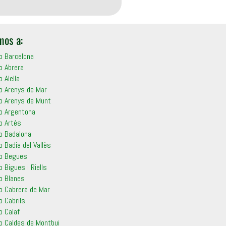
mos a:
o Barcelona
o Abrera
o Alella
ro Arenys de Mar
ro Arenys de Munt
ro Argentona
o Artés
ro Badalona
o Badia del Vallès
ro Begues
o Bigues i Riells
o Blanes
ro Cabrera de Mar
o Cabrils
o Calaf
ro Caldes de Montbui