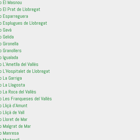
ro El Masnou
o El Prat de Llobregat
ro Esparreguera
ro Esplugues de Llobregat
ro Gavá
o Gelida
o Gironella
o Granollers
o Igualada
o L’Ametlla del Vallès
o L’Hospitalet de Llobregat
o La Garriga
ro La Llagosta
o La Roca del Vallès
ro Les Franqueses del Vallès
o Lliçà d’Amunt
o Lliçà de Vall
o Lloret de Mar
ro Malgrat de Mar
ro Manresa
o Martorell