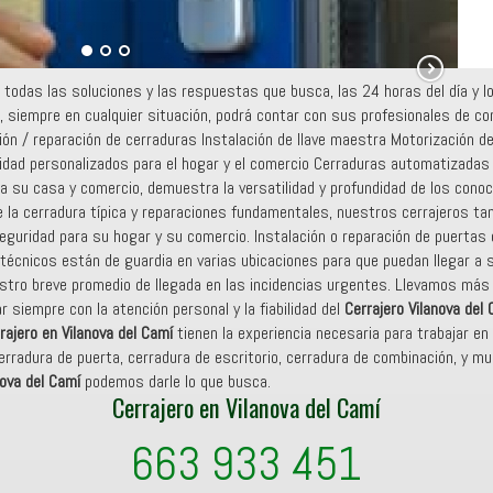
todas las soluciones y las respuestas que busca, las 24 horas del día y lo
, siempre en cualquier situación, podrá contar con sus profesionales de con
ión / reparación de cerraduras Instalación de llave maestra Motorización d
dad personalizados para el hogar y el comercio Cerraduras automatizadas 
ara su casa y comercio, demuestra la versatilidad y profundidad de los con
e la cerradura típica y reparaciones fundamentales, nuestros cerrajeros tam
eguridad para su hogar y su comercio. Instalación o reparación de puertas 
 técnicos están de guardia en varias ubicaciones para que puedan llegar a
stro breve promedio de llegada en las incidencias urgentes. Llevamos más
 siempre con la atención personal y la fiabilidad del
Cerrajero Vilanova del
rajero en Vilanova del Camí
tienen la experiencia necesaria para trabajar e
erradura de puerta, cerradura de escritorio, cerradura de combinación, y muc
nova del Camí
podemos darle lo que busca.
Cerrajero en Vilanova del Camí
663 933 451