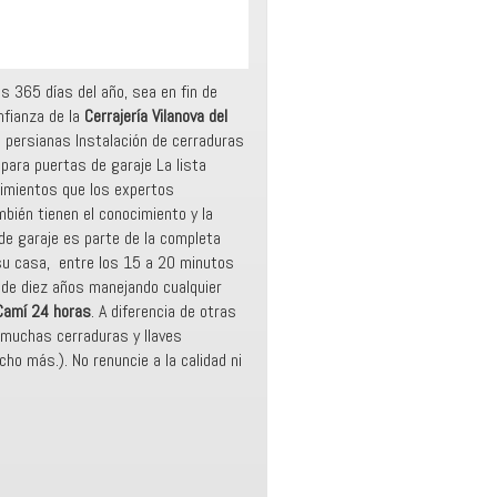
s 365 días del año, sea en fin de
fianza de la
Cerrajería Vilanova del
e persianas Instalación de cerraduras
para puertas de garaje La lista
ocimientos que los expertos
bién tienen el conocimiento y la
de garaje es parte de la completa
 su casa, entre los 15 a 20 minutos
 de diez años manejando cualquier
 Camí 24 horas
. A diferencia de otras
n muchas cerraduras y llaves
ho más.). No renuncie a la calidad ni